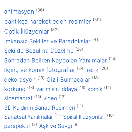
(86)
animasyon
(59)
baktıkça hareket eden resimler
(52)
Optik İllüzyonlar
(41)
İmkansız Şekiller ve Paradokslar
(28)
Şekilde Bozulma Düzelme
(24)
Sonradan Beliren Kaybolan Yanılmalar
(24)
(20)
ilginç ve komik fotoğraflar
renk
(19)
(18)
dekorasyon
Gizli Bulmacalar
(18)
(16)
(14)
korkunç
var mısın iddaya
komik
(13)
(12)
sinemagraf
video
(11)
3D Kaldırım Sanatı Resimleri
(11)
(10)
Sanatsal Yanılmalar
Spiral İllüzyonları
(9)
(8)
perspektif
Aşk ve Sevgi