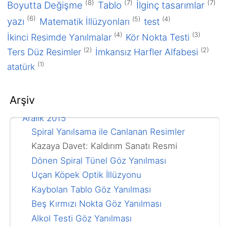
(8)
(7)
(7)
Boyutta Değişme
Tablo
İlginç tasarımlar
(6)
(5)
(4)
yazı
Matematik İllüzyonları
test
(4)
(3)
İkinci Resimde Yanılmalar
Kör Nokta Testi
(2)
(2)
Ters Düz Resimler
İmkansız Harfler Alfabesi
(1)
atatürk
2016
Ocak 2016
Arşiv
2015
Aralık 2015
Spiral Yanılsama ile Canlanan Resimler
Kazaya Davet: Kaldırım Sanatı Resmi
Dönen Spiral Tünel Göz Yanılması
Uçan Köpek Optik İllüzyonu
Kaybolan Tablo Göz Yanılması
Beş Kırmızı Nokta Göz Yanılması
Alkol Testi Göz Yanılması