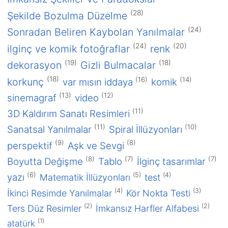
(28)
Şekilde Bozulma Düzelme
(24)
Sonradan Beliren Kaybolan Yanılmalar
2016
(24)
(20)
ilginç ve komik fotoğraflar
renk
Ocak 2016
(19)
(18)
dekorasyon
Gizli Bulmacalar
2015
(18)
(16)
(14)
korkunç
Aralık 2015
var mısın iddaya
komik
(13)
(12)
sinemagraf
video
2013
Aralık 2013
(11)
3D Kaldırım Sanatı Resimleri
Mart 2013
(11)
(10)
Sanatsal Yanılmalar
Spiral İllüzyonları
2012
(9)
(8)
perspektif
Aşk ve Sevgi
Mayıs 2012
(8)
(7)
(7)
Boyutta Değişme
Tablo
İlginç tasarımlar
Nisan 2012
(6)
(5)
(4)
yazı
Matematik İllüzyonları
test
2011
(4)
(3)
İkinci Resimde Yanılmalar
Kör Nokta Testi
Eylül 2011
(2)
(2)
Ters Düz Resimler
İmkansız Harfler Alfabesi
Ağustos 2011
(1)
atatürk