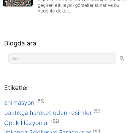
geçiren etkileyici görseller sunar ve bu
nedenle dekor…
Blogda ara
Etiketler
(86)
animasyon
(59)
baktıkça hareket eden resimler
(52)
Optik İllüzyonlar
(41)
İmkansız Şekiller ve Paradokslar