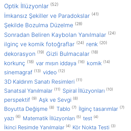
(52)
Optik İllüzyonlar
(41)
İmkansız Şekiller ve Paradokslar
(28)
Şekilde Bozulma Düzelme
(24)
Sonradan Beliren Kaybolan Yanılmalar
(24)
(20)
ilginç ve komik fotoğraflar
renk
(19)
(18)
dekorasyon
Gizli Bulmacalar
(18)
(16)
(14)
korkunç
var mısın iddaya
komik
(13)
(12)
sinemagraf
video
2016
(11)
3D Kaldırım Sanatı Resimleri
Ocak 2016
(11)
(10)
Sanatsal Yanılmalar
Spiral İllüzyonları
2015
(9)
(8)
perspektif
Aşk ve Sevgi
Aralık 2015
(8)
(7)
(7)
Boyutta Değişme
Tablo
İlginç tasarımlar
2013
(6)
(5)
(4)
yazı
Matematik İllüzyonları
test
Aralık 2013
(4)
(3)
İkinci Resimde Yanılmalar
Kör Nokta Testi