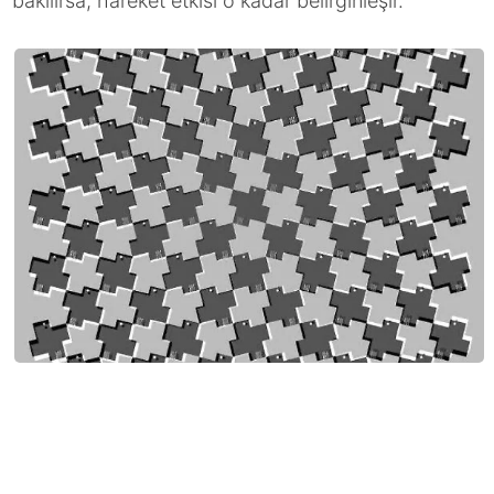
bakılırsa, hareket etkisi o kadar belirginleşir.