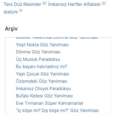
Mart 2013
(2)
(2)
Ters Düz Resimler
İmkansız Harfler Alfabesi
2012
(1)
atatürk
Mayıs 2012
Resimdeki Gizli Aslan Parçası
Arşiv
Göz yanılmaları nasıl yapılır?
Bisiklet Tekerinde Dönme Göz Yanılması
Yeşil Nokta Göz Yanılması
Dönme Göz Yanılması
Üç Musluk Paradoksu
Bu bayanı hatırladınız mı?
Yaşlı Çocuk Göz Yanılması
Özlemdeki Göz Yanılması
İmkansız Otoyol Paradoksu
Bufalo Kellesi Göz Yanılması
Eve Tırmanan Süper Kahramanlar
"İç köşe mi? Dış köşe mi?" Göz Yanılması