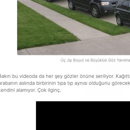
Üç Jip Boyut ve Büyüklük Göz Yanılma
Bakın bu videoda da her şey gözler önüne seriliyor. Kağıtt
arabanın aslında birbirinin tıpa tıp aynısı olduğunu görece
kendini alamıyor. Çok ilginç.