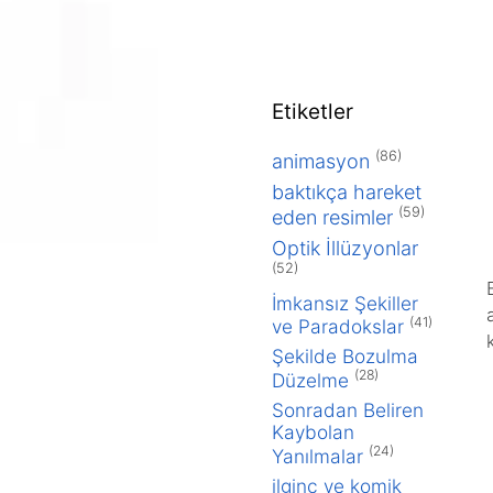
Etiketler
(86)
animasyon
baktıkça hareket
(59)
eden resimler
Optik İllüzyonlar
(52)
İmkansız Şekiller
(41)
ve Paradokslar
Şekilde Bozulma
(28)
Düzelme
Sonradan Beliren
2016
Kaybolan
(24)
Ocak 2016
Yanılmalar
ilginç ve komik