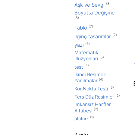
Renk Tonundaki
(8)
Aşk ve Sevgi
Farklılıklar Göz
Boyutta Değişme
Yanılması
(8)
Bombe Yapmış
(7)
Tablo
Kare Göz
Yanılması
(7)
İlginç tasarımlar
Akordeon Kapı
(6)
yazı
Etkileşimi Göz
Matematik
Yanılması
(5)
İllüzyonları
Pembe Renk
(4)
test
Yanılsaması
İkinci Resimde
Üçgende Oluşan
(4)
Yanılmalar
Boşluk
Paradoksu
(3)
Kör Nokta Testi
Üçgen Paradoks
(2)
Ters Düz Resimler
Animasyonu
İmkansız Harfler
(2)
X Çarpı Göz
Alfabesi
Yanılması
(1)
atatürk
Eğri Dikdörtgen
Göz Yanıltması