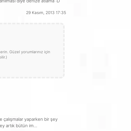
anılması diye denize atlama :D
29 Kasım, 2013 17:35
rin. Güzel yorumlarınız için
lir.)
e çalışmalar yaparken bir şey
şey artık bütün im…