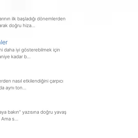
rının ilk başladığı dönemlerden
larak doğru hiza…
ler
ni daha iyi gösterebilmek için
saniye kadar b…
rden nasıl etkilendiğini çarpıcı
nda aynı ton…
ya bakın" yazısına doğru yavaş
n. Ama s…