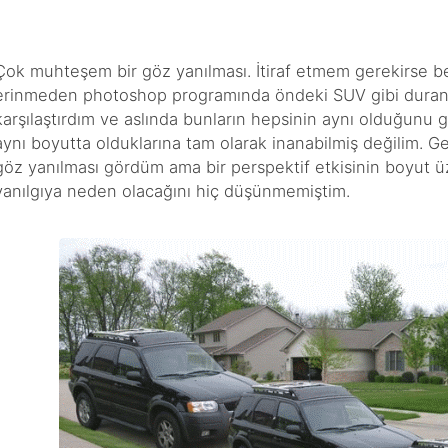
Çok muhteşem bir göz yanılması. İtiraf etmem gerekirse beni
erinmeden photoshop programında öndeki SUV gibi duran ufa
karşılaştırdım ve aslında bunların hepsinin aynı olduğunu
aynı boyutta olduklarına tam olarak inanabilmiş değilim. G
göz yanılması gördüm ama bir perspektif etkisinin boyut üz
yanılgıya neden olacağını hiç düşünmemiştim.