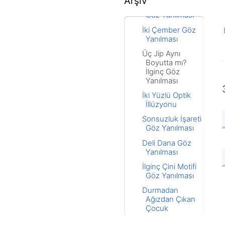
Arşiv
Kayan Kareler
Göz Yanılması
İki Çember Göz
Yanılması
Üç Jip Aynı
Boyutta mı?
İlginç Göz
Yanılması
İki Yüzlü Optik
İllüzyonu
Sonsuzluk İşareti
Göz Yanılması
Deli Dana Göz
Yanılması
İlginç Çini Motifi
Göz Yanılması
Durmadan
Ağızdan Çıkan
Çocuk
"Uzaylı Mustafa"