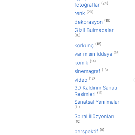
2015
(24)
fotoğraflar
Aralık 2015
(20)
renk
2013
(19)
dekorasyon
Aralık 2013
Gizli Bulmacalar
(18)
Mart 2013
(18)
korkunç
2012
(16)
var mısın iddaya
Mayıs 2012
(14)
komik
Nisan 2012
(13)
sinemagraf
2011
(12)
video
Eylül 2011
3D Kaldırım Sanatı
Kalp Çarpması
(11)
Resimleri
Göz Yanılması
Sanatsal Yanılmalar
İki Ayaklı Gölge
(11)
Sandalye
Spiral İllüzyonları
Kararan Siyah
(10)
Beyaz Noktalar
Göz Yanılması
(9)
perspektif