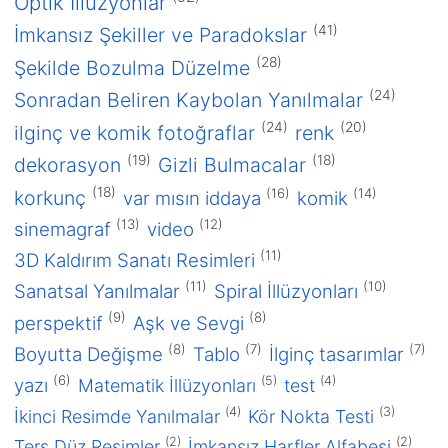
Optik İllüzyonlar
Aralık 2013
(41)
İmkansız Şekiller ve Paradokslar
Mart 2013
(28)
Şekilde Bozulma Düzelme
2012
(24)
Sonradan Beliren Kaybolan Yanılmalar
Mayıs 2012
Nisan 2012
(24)
(20)
ilginç ve komik fotoğraflar
renk
(19)
(18)
2011
dekorasyon
Gizli Bulmacalar
Eylül 2011
(18)
(16)
(14)
korkunç
var mısın iddaya
komik
Ağustos 2011
(13)
(12)
sinemagraf
video
Temmuz 2011
(11)
3D Kaldırım Sanatı Resimleri
Haziran 2011
(11)
(10)
Sanatsal Yanılmalar
Spiral İllüzyonları
Mayıs 2011
(9)
(8)
perspektif
Aşk ve Sevgi
Nisan 2011
(8)
(7)
(7)
Boyutta Değişme
Tablo
İlginç tasarımlar
Mart 2011
(6)
(5)
(4)
yazı
Matematik İllüzyonları
test
Şubat 2011
(4)
(3)
Kaleidoskopik Hareket Göz Yanılması
İkinci Resimde Yanılmalar
Kör Nokta Testi
(2)
(2)
Kütle Çekimi Göz Yanılması
Ters Düz Resimler
İmkansız Harfler Alfabesi