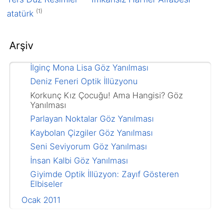
Boru ve Sütunlar Paradoksu
(1)
atatürk
"Deve Suratlı" Göz Yanılması
Nasıl yapmışlar bu paradoksu böyle?
Arşiv
Kaç Kalem Var? Göz Yanılma Bulmacası
İlginç Mona Lisa Göz Yanılması
Deniz Feneri Optik İllüzyonu
Korkunç Kız Çocuğu! Ama Hangisi? Göz
Yanılması
Parlayan Noktalar Göz Yanılması
Kaybolan Çizgiler Göz Yanılması
Seni Seviyorum Göz Yanılması
İnsan Kalbi Göz Yanılması
Giyimde Optik İllüzyon: Zayıf Gösteren
Elbiseler
Ocak 2011