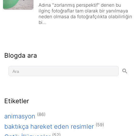
Adına "zorlanmış perspektif" denen bu
ilginç fotoğraflar tam olarak bir yanılmaya
neden olmasa da fotoğrafçılıkta olabilirliğin
bi…
Blogda ara
2016
Etiketler
Ocak 2016
2015
(86)
animasyon
Aralık 2015
(59)
baktıkça hareket eden resimler
2013
(52)