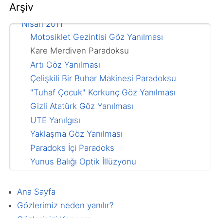
Arşiv
Mayıs 2011
Nisan 2011
Motosiklet Gezintisi Göz Yanılması
Kare Merdiven Paradoksu
Artı Göz Yanılması
Çelişkili Bir Buhar Makinesi Paradoksu
"Tuhaf Çocuk" Korkunç Göz Yanılması
Gizli Atatürk Göz Yanılması
UTE Yanılgısı
Yaklaşma Göz Yanılması
Paradoks İçi Paradoks
Yunus Balığı Optik İllüzyonu
Gerçek Bombe Göz Yanılması
"Dikdörtgen Daha Büyük" Paradoksu
Ana Sayfa
Mart 2011
Gözlerimiz neden yanılır?