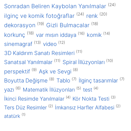
(24)
Sonradan Beliren Kaybolan Yanılmalar
2016
(24)
(20)
ilginç ve komik fotoğraflar
renk
Ocak 2016
(19)
(18)
dekorasyon
Gizli Bulmacalar
2015
(18)
(16)
(14)
korkunç
Aralık 2015
var mısın iddaya
komik
(13)
(12)
sinemagraf
video
2013
Aralık 2013
(11)
3D Kaldırım Sanatı Resimleri
Mart 2013
(11)
(10)
Sanatsal Yanılmalar
Spiral İllüzyonları
2012
(9)
(8)
perspektif
Aşk ve Sevgi
Mayıs 2012
(8)
(7)
(7)
Boyutta Değişme
Tablo
İlginç tasarımlar
Nisan 2012
(6)
(5)
(4)
yazı
Matematik İllüzyonları
test
2011
(4)
(3)
İkinci Resimde Yanılmalar
Kör Nokta Testi
Eylül 2011
(2)
(2)
Ters Düz Resimler
İmkansız Harfler Alfabesi
Ağustos 2011
(1)
atatürk
Temmuz 2011
Haziran 2011