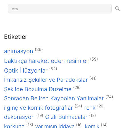
Etiketler
(86)
animasyon
(59)
baktıkça hareket eden resimler
2016
Ocak 2016
(52)
Optik İllüzyonlar
2015
(41)
İmkansız Şekiller ve Paradokslar
Aralık 2015
(28)
Şekilde Bozulma Düzelme
2013
(24)
Sonradan Beliren Kaybolan Yanılmalar
Aralık 2013
(24)
(20)
ilginç ve komik fotoğraflar
renk
Mart 2013
(19)
(18)
dekorasyon
Gizli Bulmacalar
2012
(18)
(16)
(14)
korkunç
var mısın iddaya
komik
Mayıs 2012