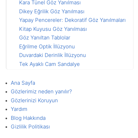
Kara Tünel Göz Yanılması
Dikey Eğrilik Göz Yanılması
Yapay Pencereler: Dekoratif Göz Yanılmaları
Kitap Kuyusu Göz Yanılması
Göz Yanıltan Tablolar
Eğrilme Optik İllüzyonu
Duvardaki Derinlik İllüzyonu
Tek Ayaklı Cam Sandalye
İlginç Duvar Dekorasyonları
Anamorfik Ev Dekorasyonu ve Boyama
Ana Sayfa
3D Paradoks Tablo
Gözlerimiz neden yanılır?
Motosikletçi Göz Yanılması
Gözlerinizi Koruyun
Tek Ayaklı Sandalye
Yardım
Gerçek Paradoks
Blog Hakkında
Şok Dalgası Göz Yanılması
Gizlilik Politikası
4D Hiperküp Paradoksu