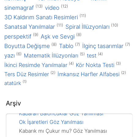
(13)
(12)
sinemagraf
video
Nisan 2012
(11)
3D Kaldırım Sanatı Resimleri
2011
(11)
(10)
Sanatsal Yanılmalar
Spiral İllüzyonları
Eylül 2011
(9)
(8)
Ağustos 2011
perspektif
Aşk ve Sevgi
Paradoks Şekiller Göz Yanılması
(8)
(7)
(7)
Boyutta Değişme
Tablo
İlginç tasarımlar
Gözlerimiz Neden Yanılır?
(6)
(5)
(4)
yazı
Matematik İllüzyonları
test
Kayan Barkod Göz Yanılması
(4)
(3)
İkinci Resimde Yanılmalar
Kör Nokta Testi
Karışık Metin (Yazı) Okuma
(2)
(2)
Ters Düz Resimler
İmkansız Harfler Alfabesi
Rüzgar Gülü İllüzyonu
(1)
atatürk
Kör Nokta Testi
Kontrast Sallanma Göz Yanılması
Arşiv
Sümüklü Böcek Göz Yanılması
Kabaran Baloncuklar Göz Yanılması
Ok İşaretleri Göz Yanılması
Kabarık mı Çukur mu? Göz Yanılması