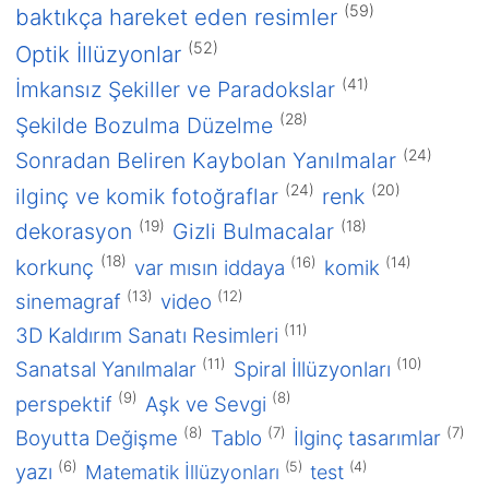
(59)
baktıkça hareket eden resimler
(52)
Optik İllüzyonlar
(41)
İmkansız Şekiller ve Paradokslar
(28)
Şekilde Bozulma Düzelme
2016
(24)
Sonradan Beliren Kaybolan Yanılmalar
Ocak 2016
(24)
(20)
ilginç ve komik fotoğraflar
renk
2015
(19)
(18)
dekorasyon
Gizli Bulmacalar
Aralık 2015
(18)
(16)
(14)
korkunç
var mısın iddaya
komik
2013
(13)
(12)
sinemagraf
video
Aralık 2013
(11)
3D Kaldırım Sanatı Resimleri
Kutu içinde kutu hediye sever misiniz?
(11)
(10)
Bu noktalar ne tarafa dönüyor?
Sanatsal Yanılmalar
Spiral İllüzyonları
Nefes Alan Altıgen
(9)
(8)
perspektif
Aşk ve Sevgi
Yerinde Durmayan Noktalar
(8)
(7)
(7)
Boyutta Değişme
Tablo
İlginç tasarımlar
Gri Mavi Renk Yanılması
(6)
(5)
(4)
yazı
Matematik İllüzyonları
test