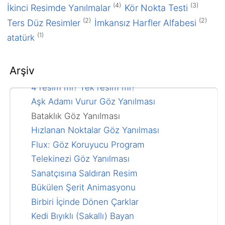
Yaklaşıp Uzaklaştıkça Dönen Çemberler
(4)
(3)
İkinci Resimde Yanılmalar
Kör Nokta Testi
Bu manzara iki resim mi tek resim mi?
(2)
(2)
Ters Düz Resimler
İmkansız Harfler Alfabesi
Bu metro geliyor mu gidiyor mu?
(1)
atatürk
Dokunmatik Çember Göz Yanılması
Bitmeyen Sonsuz Çikolata
Arşiv
Devamlı Şişen Şambrel
4 resim mi? Tek resim mi?
Aşk Adamı Vurur Göz Yanılması
Bataklık Göz Yanılması
Hızlanan Noktalar Göz Yanılması
Flux: Göz Koruyucu Program
Telekinezi Göz Yanılması
Sanatçısına Saldıran Resim
Bükülen Şerit Animasyonu
Birbiri İçinde Dönen Çarklar
Kedi Bıyıklı (Sakallı) Bayan